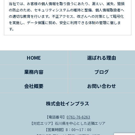
当社では、お客様の個人情報を取り扱うにあたり、漏えい、滅失、毀損
の防止のため、セキュリティシステムの維持と整備、個人情報取扱者へ
の適切な教育を行います。不正アクセス、改ざんへの対策として暗号化
を実施し、データ保護に努め、安全に利用できる体制の管理に徹しま
す。
3）利用目的
当社では、お客様からの問い合わせを通じて、氏名、生年月日、住所、
電話番号、メールアドレス等の個人情報をご提供いただく場合がありま
HOME
選ばれる理由
す。
その場合は、以下の目的においてのみ利用いたします。
業務内容
ブログ
・お客様からのお問い合わせに回答するため
会社概要
お問い合わせ
・お客様からご依頼いただいたサービスを提供するため
・当社のサービス向上・改善を検討する分析を行うため
（Cookie情報の取得について）
株式会社インプラス
お客様が当社のWebサイトや当社からの電子メールをご覧になった場合
には、お客様が使用されているパソコン等の端末のCookie情報を、当社
【電話番号】
0761-76-6263
自らまたは業務委託先を通じて取得し、これを当社Webサイトご利用時
【対応エリア】石川県を中心とした近隣エリア
の利便性向上、当社Webサイトの利用状況に関する統計分析、広告掲載
【営業時間】8：00～17：00
等に利用させていただく場合があります。